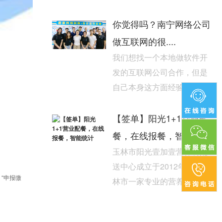
为本地纳税人和缴费人打造
全方位掌上税务服务平台，...
你觉得吗？南宁网络公司
做互联网的很....
我们想找一个本地做软件开
发的互联网公司合作，但是
自己本身这方面经验不足，
听别人说这个行业里面水很
深，心里没底，不能知道该...
【签单】阳光1+1营业配
餐，在线报餐，智能统计
玉林市阳光壹加壹营养餐配
送中心成立于2012年，是玉
“申报缴
林市一家专业的营养快餐配
餐公司。公司主要服务于各
校园学生大中小企业职...