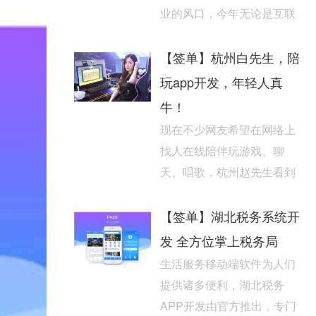
业的风口，今年无论是互联
网行业，还是互联网行业，
都在小程序中进行了布...
【签单】杭州白先生，陪
玩app开发，年轻人真
牛！
现在不少网友希望在网络上
找人在线陪伴玩游戏、聊
天、唱歌，杭州赵先生看到
了陪玩app开发的市场潜力，
希望通过广州酷蜂科技的...
【签单】湖北税务系统开
发 全方位掌上税务局
生活服务移动端软件为人们
提供诸多便利，湖北税务
APP开发由官方推出，专门