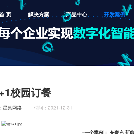
首 页
解决方案
产品中心
开发案例
+1校园订餐
：
星巢网络
时间：2021-12-31
上一个案例：
充壹充 新